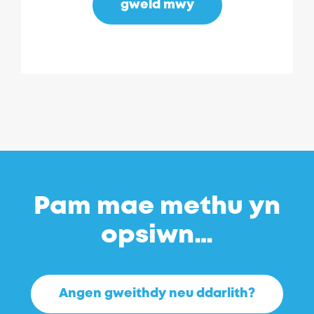
gweld mwy
Pam mae methu yn
opsiwn…
Angen gweithdy neu ddarlith?