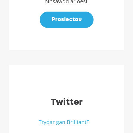
hinsawdd arloesi.
Prosiectau
Twitter
Trydar gan BrilliantF