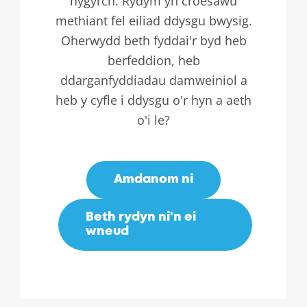
hygyrch. Rydym yn croesawu
methiant fel eiliad ddysgu bwysig.
Oherwydd beth fyddai'r byd heb
berfeddion, heb
ddarganfyddiadau damweiniol a
heb y cyfle i ddysgu o'r hyn a aeth
o'i le?
Amdanom ni
Beth rydyn ni'n ei
wneud