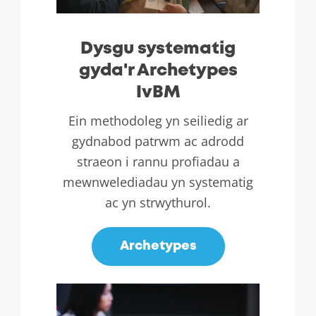
Dysgu systematig
gyda'r Archetypes
IvBM
Ein methodoleg yn seiliedig ar
gydnabod patrwm ac adrodd
straeon i rannu profiadau a
mewnwelediadau yn systematig
ac yn strwythurol.
Archetypes