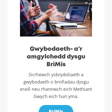
Gwybodaeth- a'r
amgylchedd dysgu
BriMis
Sicrhewch ysbrydoliaeth a
gwybodaeth o brofiadau dysgu
eraill neu rhannwch eich Methiant
Gwych eich hun yma.
BriMis