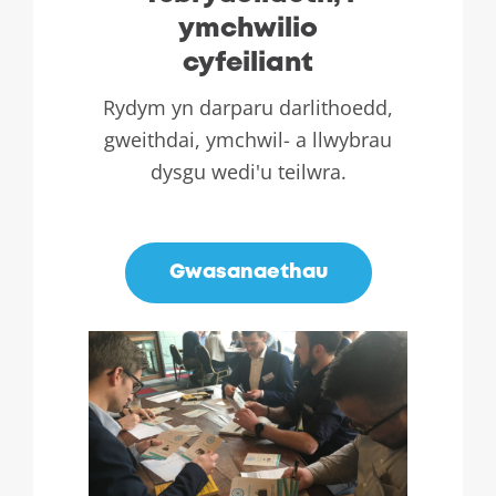
ymchwilio
cyfeiliant
Rydym yn darparu darlithoedd,
gweithdai, ymchwil- a llwybrau
dysgu wedi'u teilwra.
.
Gwasanaethau