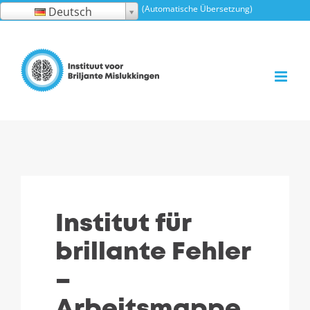
Zum
(Automatische Übersetzung)
Deutsch
Inhalt
springen
Institut für
brillante Fehler
–
Arbeitsmappe