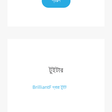
প্রকল্প
টুইটার
BrilliantF দ্বারা টুইট