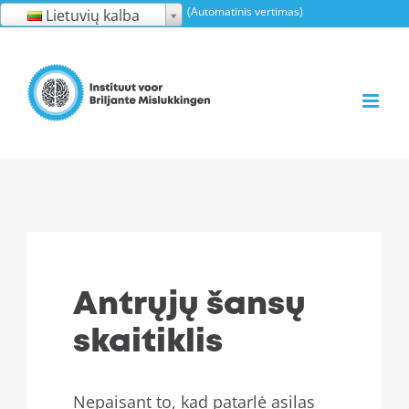
Pereiti
(Automatinis vertimas)
Lietuvių kalba
prie
turinio
Antrųjų šansų
skaitiklis
Nepaisant to, kad patarlė asilas