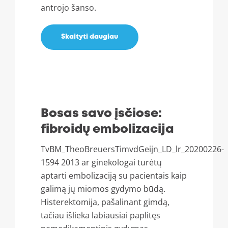
antrojo šanso.
Skaityti daugiau
Bosas savo įsčiose:
fibroidų embolizacija
TvBM_TheoBreuersTimvdGeijn_LD_lr_20200226-
1594 2013 ar ginekologai turėtų
aptarti embolizaciją su pacientais kaip
galimą jų miomos gydymo būdą.
Histerektomija, pašalinant gimdą,
tačiau išlieka labiausiai paplitęs