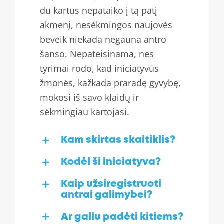
du kartus nepataiko į tą patį
akmenį, nesėkmingos naujovės
beveik niekada negauna antro
šanso. Nepateisinama, nes
tyrimai rodo, kad iniciatyvūs
žmonės, kažkada praradę gyvybę,
mokosi iš savo klaidų ir
sėkmingiau kartojasi.
Kam skirtas skaitiklis?
Kodėl ši iniciatyva?
Kaip užsiregistruoti
antrai galimybei?
Ar galiu padėti kitiems?