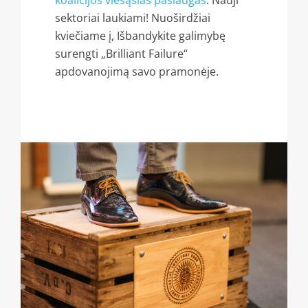
koalicijos viešąsias paslaugas
. Nauji
sektoriai laukiami! Nuoširdžiai
kviečiame į, Išbandykite galimybę
surengti „Brilliant Failure“
apdovanojimą savo pramonėje.