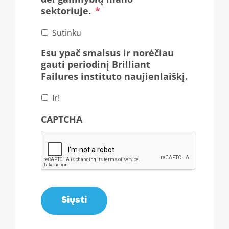
sektoriuje.
*
Sutinku
Esu ypač smalsus ir norėčiau
gauti periodinį Brilliant
Failures instituto naujienlaiškį.
Ir!
CAPTCHA
Siųsti