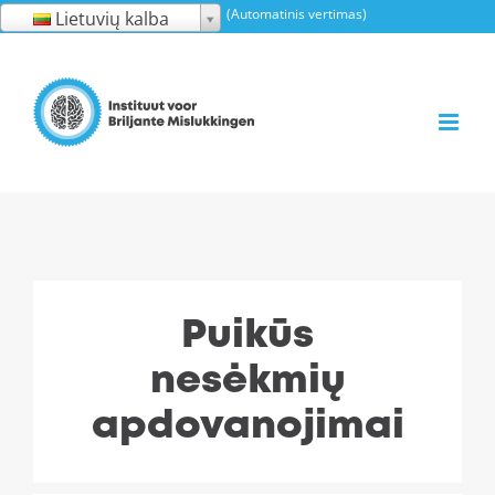
Pereiti
(Automatinis vertimas)
Lietuvių kalba
prie
turinio
Puikūs
nesėkmių
apdovanojimai