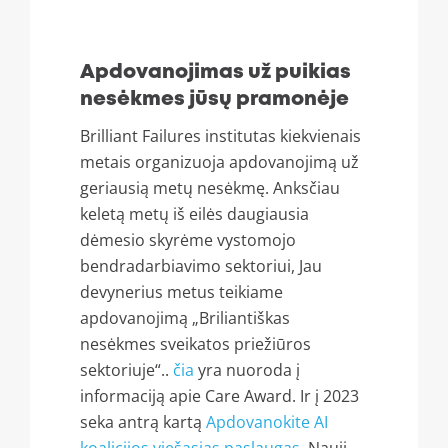
Apdovanojimas už puikias
nesėkmes jūsų pramonėje
Brilliant Failures institutas kiekvienais
metais organizuoja apdovanojimą už
geriausią metų nesėkmę. Anksčiau
keletą metų iš eilės daugiausia
dėmesio skyrėme vystomojo
bendradarbiavimo sektoriui, Jau
devynerius metus teikiame
apdovanojimą „Briliantiškas
nesėkmes sveikatos priežiūros
sektoriuje“..
čia
yra nuoroda į
informaciją apie Care Award. Ir į 2023
seka antrą kartą
Apdovanokite AI