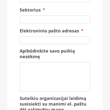
Sektorius
*
Elektroninio pašto adresas
*
Apibūdinkite savo puikią
nesėkmę
Suteikiu organizacijai leidimą
susisiekti su manimi el. paštu
dėl galimybių mano