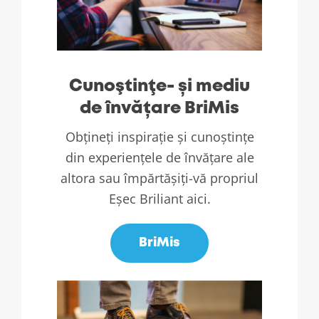
Cunoştinţe- și mediu
de învățare BriMis
Obțineți inspirație și cunoștințe
din experiențele de învățare ale
altora sau împărtășiți-vă propriul
Eșec Briliant aici.
BriMis