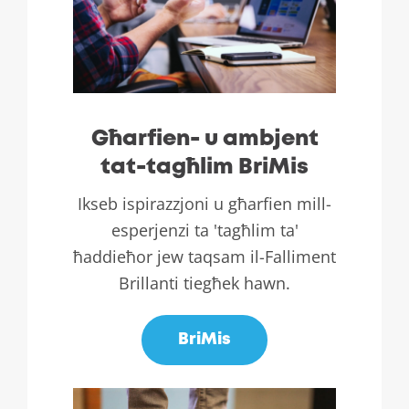
Għarfien- u ambjent
tat-tagħlim BriMis
Ikseb ispirazzjoni u għarfien mill-
esperjenzi ta 'tagħlim ta'
ħaddieħor jew taqsam il-Falliment
Brillanti tiegħek hawn.
BriMis