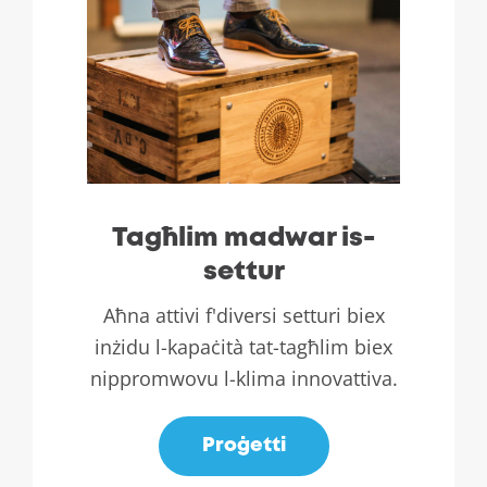
Tagħlim madwar is-
settur
Aħna attivi f'diversi setturi biex
inżidu l-kapaċità tat-tagħlim biex
nippromwovu l-klima innovattiva.
Proġetti