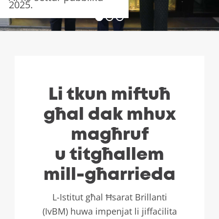
2025.
Li tkun miftuħ
għal dak mhux
magħruf
u titgħallem
mill-għarrieda
L-Istitut għal Ħsarat Brillanti
(IvBM) huwa impenjat li jiffaċilita