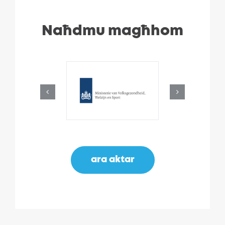
Naħdmu magħhom
ara aktar