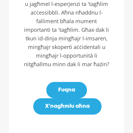
u jagħmel l-esperjenzi ta 'tagħlim
aċċessibbli. Aħna nħaddnu l-
falliment bħala mument
importanti ta 'tagħlim. Għax dak li
tkun id-dinja mingħajr l-imsaren,
mingħajr skoperti aċċidentali u
mingħajr l-opportunità li
nitgħallmu minn dak li mar ħażin?
Fuqna
X'nagħmlu aħna