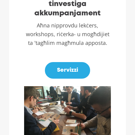
tinvestiga
akkumpanjament
Aħna nipprovdu lekċers,
workshops, riċerka- u mogħdijiet
ta 'tagħlim magħmula apposta.
.
Servizzi