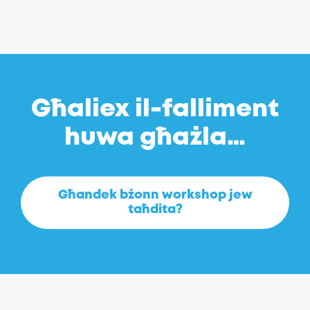
Għaliex il-falliment
huwa għażla…
Għandek bżonn workshop jew
taħdita?
Copyright (c) 2026 Istitut għal Ħsarat Brillanti