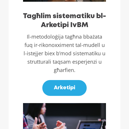
Tagħlim sistematiku bl-
Arketipi IvBM
Il-metodoloġija tagħna bbażata
fuq ir-rikonoxximent tal-mudell u
l-istejjer biex b’mod sistematiku u
strutturali taqsam esperjenzi u
għarfien.
Arketipi