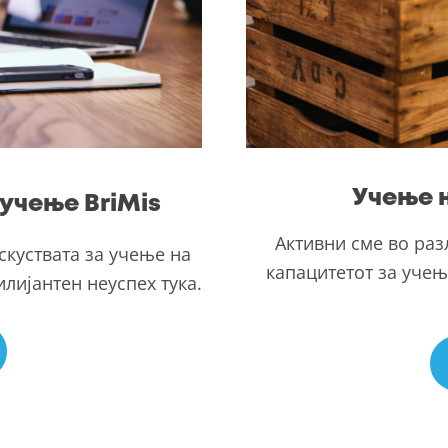
Учење н
учење BriMis
Активни сме во раз
скуствата за учење на
капацитетот за учењ
лијантен неуспех тука.