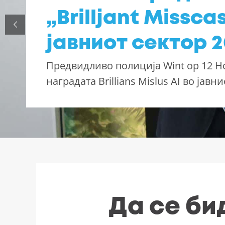
„Brilljant Missca
јавниот сектор 
Предвидливо полиција Wint op 12 Н
наградата Brillians Mislus AI во јавн
Да се ​​