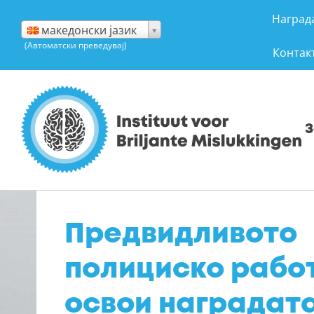
Прескокнете
Награда
до
македонски јазик
(Автоматски преведувај)
содржината
Контак
З
Предвидливото
полициско рабо
освои наградат