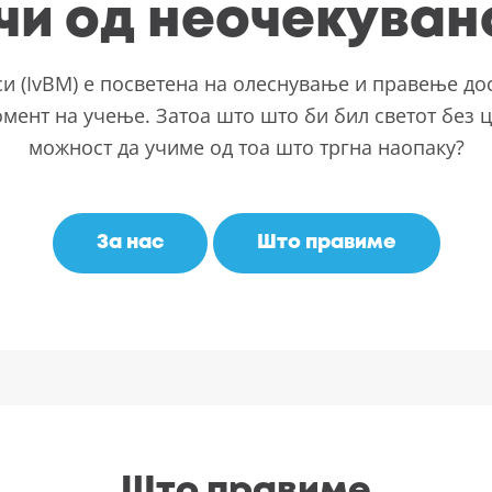
учи од неочекуван
си (IvBM) е посветена на олеснување и правење дос
ент на учење. Затоа што што би бил светот без цр
можност да учиме од тоа што тргна наопаку?
За нас
Што правиме
Што правиме