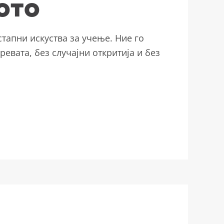
ото
тапни искуства за учење. Ние го
евата, без случајни откритија и без