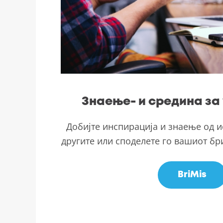
Знаење- и средина за 
Добијте инспирација и знаење од и
другите или споделете го вашиот бри
BriMis