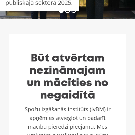
publiskajā sektorā 2025.
Būt atvērtam
nezināmajam
un mācīties no
negaidītā
Spožu izgāšanās institūts (IvBM) ir
apņēmies atvieglot un padarīt
mācību pieredzi pieejamu. Mēs