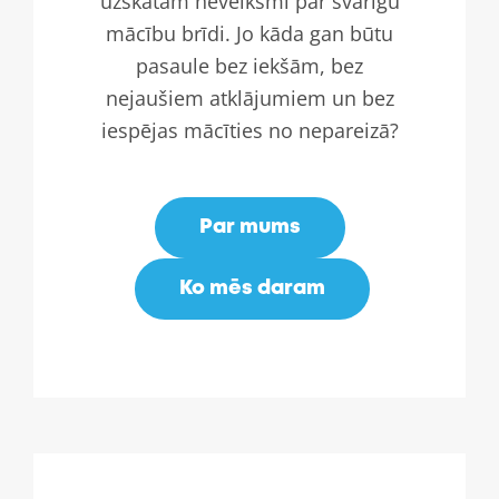
uzskatām neveiksmi par svarīgu
mācību brīdi. Jo kāda gan būtu
pasaule bez iekšām, bez
nejaušiem atklājumiem un bez
iespējas mācīties no nepareizā?
Par mums
Ko mēs daram