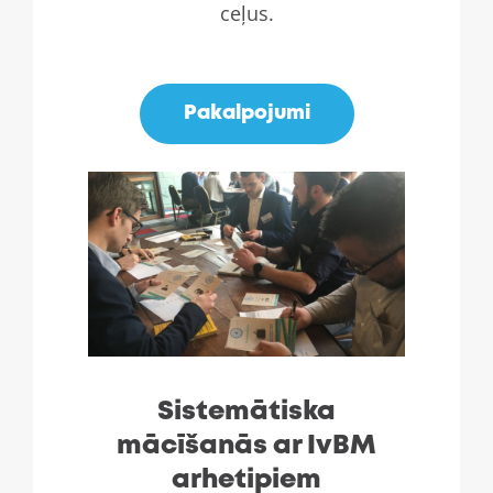
ceļus.
.
Pakalpojumi
Sistemātiska
mācīšanās ar IvBM
arhetipiem