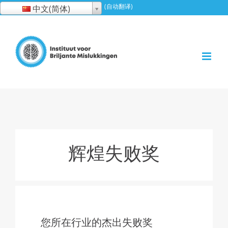
跳
(自动翻译)
中文(简体)
到
内
容
辉煌失败奖
您所在行业的杰出失败奖