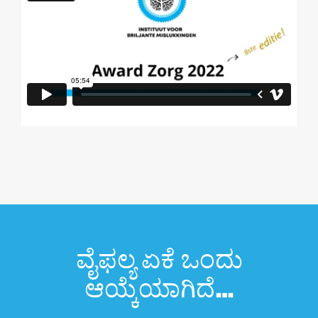
ವೈಫಲ್ಯ ಏಕೆ ಒಂದು
ಆಯ್ಕೆಯಾಗಿದೆ…