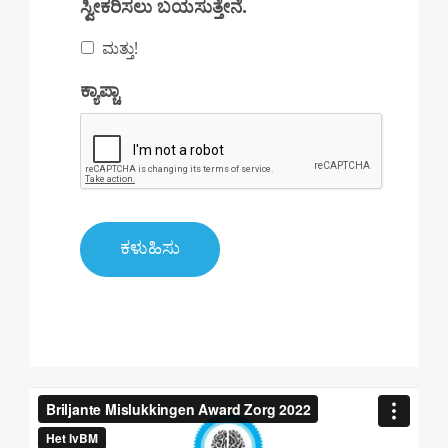
ಸ್ವೀಕರಿಸಲು ಬಯಸುತ್ತೇನೆ.
ಮತ್ತು!
ಕ್ಯಾಪ್ಚಾ
ಕಳುಹಿಸು