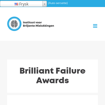
Gean
(Auto oersette)
Frysk
nei
ynhâld
Brilliant Failure
Awards