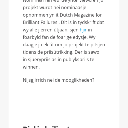
Nominearren wurde ynterviewd en jo
projekt wurdt nei nominaasje
opnommen yn it Dutch Magazine for
Brilliant Failures.. Dit is in tydskrift dat
wy alle jierren útjaan, sjen
hjir
in
foarbyld fan de foarige edysje. Wy
daagje jo ek út om jo projekt te pitsjen
tidens de priisútrikking. Der is sawol
in sjuerypriis as in publykspriis te
winnen.
Nijsgjirrich nei de mooglikheden?