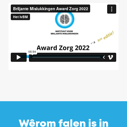
Wêrom falen is in