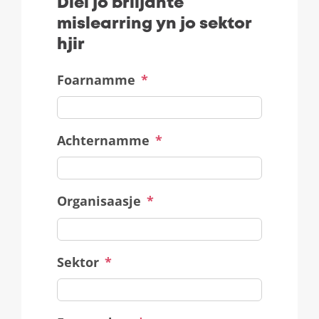
Diel jo briljante
mislearring yn jo sektor
hjir
Foarnamme
*
Achternamme
*
Organisaasje
*
Sektor
*