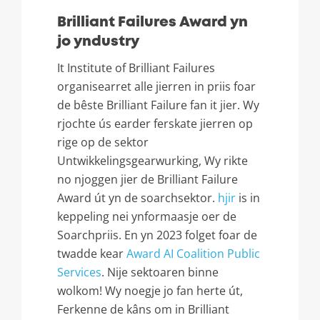
Brilliant Failures Award yn
jo yndustry
It Institute of Brilliant Failures
organisearret alle jierren in priis foar
de bêste Brilliant Failure fan it jier. Wy
rjochte ús earder ferskate jierren op
rige op de sektor
Untwikkelingsgearwurking, Wy rikte
no njoggen jier de Brilliant Failure
Award út yn de soarchsektor.
hjir
is in
keppeling nei ynformaasje oer de
Soarchpriis. En yn 2023 folget foar de
twadde kear
Award AI Coalition Public
Services
. Nije sektoaren binne
wolkom! Wy noegje jo fan herte út,
Ferkenne de kâns om in Brilliant