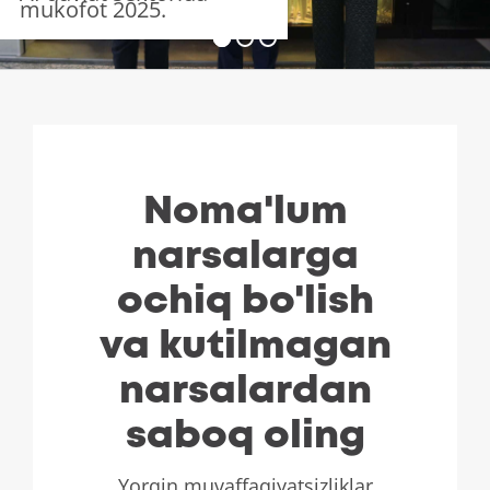
mukofot 2025.
Noma'lum
narsalarga
ochiq bo'lish
va kutilmagan
narsalardan
saboq oling
Yorqin muvaffaqiyatsizliklar