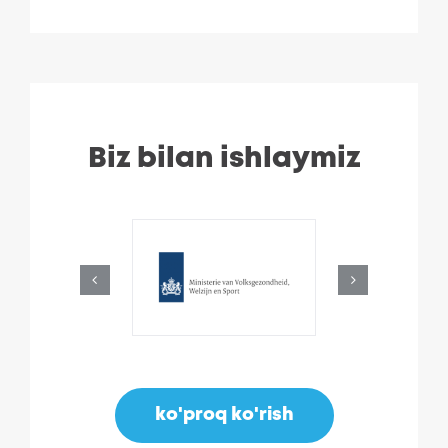
Biz bilan ishlaymiz
ko'proq ko'rish