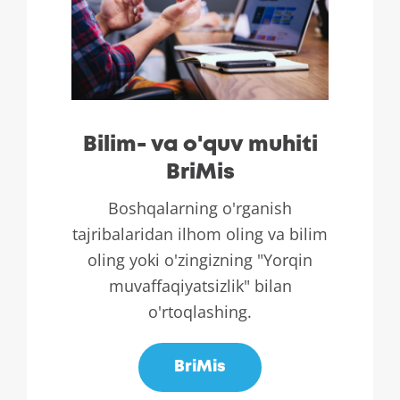
Bilim- va o'quv muhiti
BriMis
Boshqalarning o'rganish
tajribalaridan ilhom oling va bilim
oling yoki o'zingizning "Yorqin
muvaffaqiyatsizlik" bilan
o'rtoqlashing.
BriMis