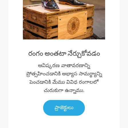
రంగం అంతటా నేర్చుకోవడం
ఆవిష్కరణ వాతావరణాన్ని
ప్రోత్సహించడానికి అభ్యాస సామర్థ్యాన్ని
పెంచడానికి మేము వివిధ రంగాలలో
చురుకుగా ఉన్నాము.
ప్రాజెక్టులు