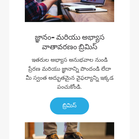
జ్ఞానం- మరియు అభ్యాస
వాతావరణం బ్రిమిస్
ఇతరుల అభ్యాస అనుభవాల నుండి
ప్రేరణ మరియు జ్ఞానాన్ని పొందండి లేదా
మీ స్వంత అద్భుతమైన వైఫల్యాన్ని ఇక్కడ
పంచుకోండి.
బ్రిమిస్