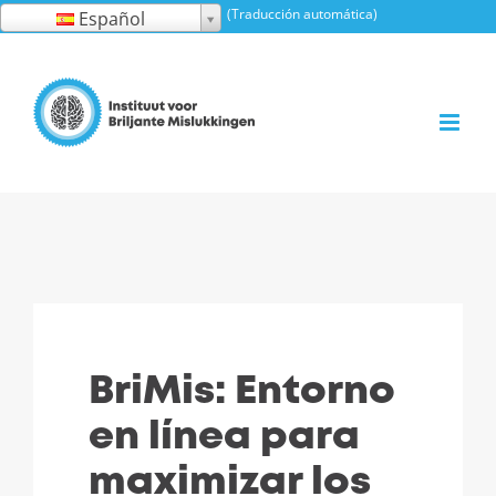
saltar
(Traducción automática)
Español
al
contenido
BriMis: Entorno
en línea para
maximizar los