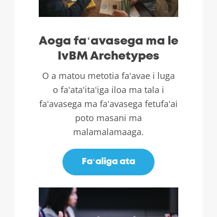
Aoga faʻavasega ma le
IvBM Archetypes
O a matou metotia faʻavae i luga
o faʻataʻitaʻiga iloa ma tala i
faʻavasega ma faʻavasega fetufaʻai
poto masani ma
malamalamaaga.
Faʻaliga ata