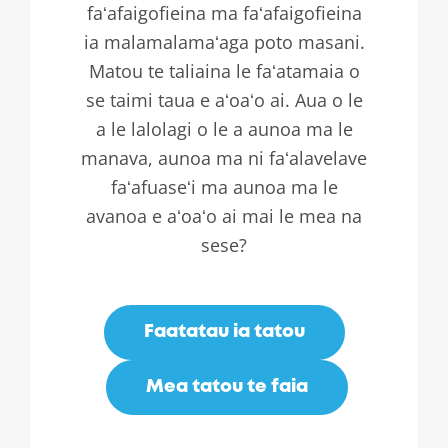
faʻafaigofieina ma faʻafaigofieina
ia malamalamaʻaga poto masani.
Matou te taliaina le faʻatamaia o
se taimi taua e aʻoaʻo ai. Aua o le
a le lalolagi o le a aunoa ma le
manava, aunoa ma ni faʻalavelave
faʻafuaseʻi ma aunoa ma le
avanoa e aʻoaʻo ai mai le mea na
sese?
Faatatau ia tatou
Mea tatou te faia