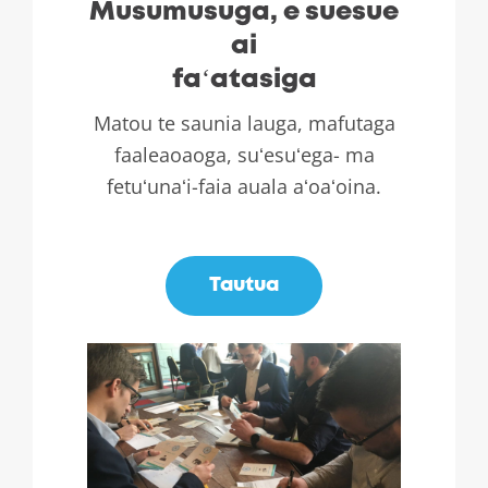
Musumusuga, e suesue
ai
faʻatasiga
Matou te saunia lauga, mafutaga
faaleaoaoga, suʻesuʻega- ma
fetuʻunaʻi-faia auala aʻoaʻoina.
.
Tautua