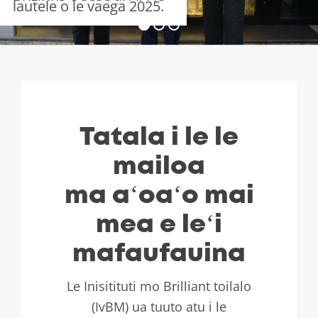
lautele o le vaega 2025.
Tatala i le le
mailoa
ma aʻoaʻo mai
mea e leʻi
mafaufauina
Le Inisitituti mo Brilliant toilalo
(IvBM) ua tuuto atu i le