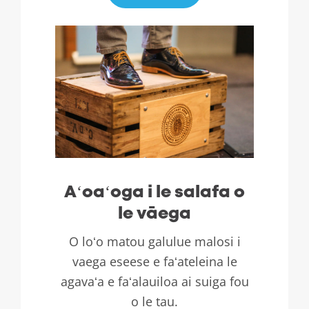
Aʻoaʻoga i le salafa o
le vāega
O loʻo matou galulue malosi i
vaega eseese e faʻateleina le
agavaʻa e faʻalauiloa ai suiga fou
o le tau.