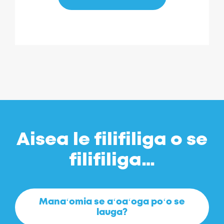
Aisea le filifiliga o se
filifiliga…
Manaʻomia se aʻoaʻoga poʻo se
lauga?