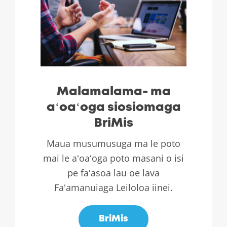
Malamalama- ma
aʻoaʻoga siosiomaga
BriMis
Maua musumusuga ma le poto
mai le aʻoaʻoga poto masani o isi
pe faʻasoa lau oe lava
Faʻamanuiaga Leiloloa iinei.
BriMis