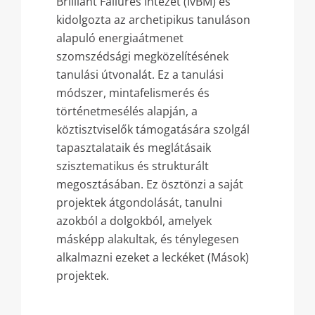
Brilliant Failures Intézet (IvBM) és
kidolgozta az archetipikus tanuláson
alapuló energiaátmenet
szomszédsági megközelítésének
tanulási útvonalát. Ez a tanulási
módszer, mintafelismerés és
történetmesélés alapján, a
köztisztviselők támogatására szolgál
tapasztalataik és meglátásaik
szisztematikus és strukturált
megosztásában. Ez ösztönzi a saját
projektek átgondolását, tanulni
azokból a dolgokból, amelyek
másképp alakultak, és ténylegesen
alkalmazni ezeket a leckéket (Mások)
projektek.