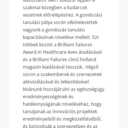
változtatni. Mert sokszor éppen a
szakmai közegben a kudarcok
vezetnek előrelépéshez. A gondozási
tanulási pálya során elkötelezettek
vagyunk a gondozás tanulási
kapacitásának növelése mellett. Ezt
többek között a Brilliant Failures
Award in Healthcare éves átadásával
és a Brilliant Failures című holland
magazin kiadásával tesszük.. Végső
soron a szakemberek és szervezetek
aktivizálásával és lelkesítésével
kívánunk hozzájárulni az egészségügy
eredményességének és
hatékonyságának növeléséhez, hogy
tanuljanak az innovációs projektek
eredményeiből és megközelítéséből,
és biztosítsák a szervezetben és az