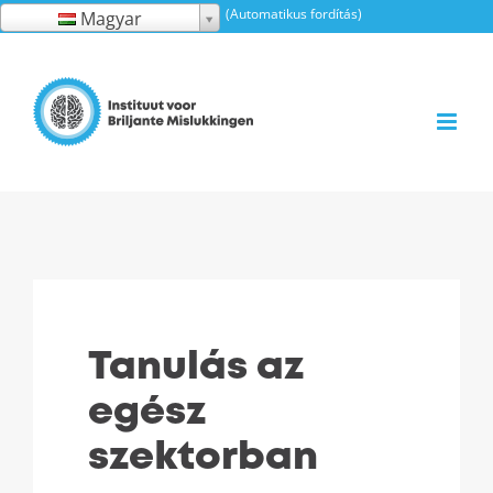
Ugrás
(Automatikus fordítás)
Magyar
a
tartalomra
Tanulás az
egész
szektorban