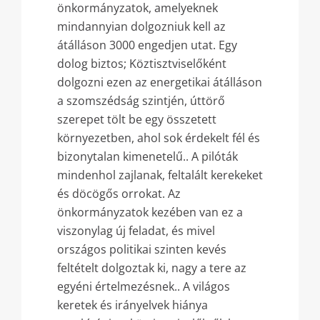
önkormányzatok, amelyeknek
mindannyian dolgozniuk kell az
átálláson 3000 engedjen utat. Egy
dolog biztos; Köztisztviselőként
dolgozni ezen az energetikai átálláson
a szomszédság szintjén, úttörő
szerepet tölt be egy összetett
környezetben, ahol sok érdekelt fél és
bizonytalan kimenetelű.. A pilóták
mindenhol zajlanak, feltalált kerekeket
és döcögős orrokat. Az
önkormányzatok kezében van ez a
viszonylag új feladat, és mivel
országos politikai szinten kevés
feltételt dolgoztak ki, nagy a tere az
egyéni értelmezésnek.. A világos
keretek és irányelvek hiánya