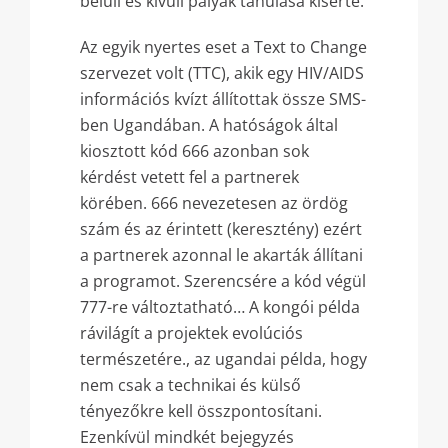
belüli és kívüli pályák tanulása kísérte.
Az egyik nyertes eset a Text to Change
szervezet volt (TTC), akik egy HIV/AIDS
információs kvízt állítottak össze SMS-
ben Ugandában. A hatóságok által
kiosztott kód 666 azonban sok
kérdést vetett fel a partnerek
körében. 666 nevezetesen az ördög
szám és az érintett (keresztény) ezért
a partnerek azonnal le akarták állítani
a programot. Szerencsére a kód végül
777-re változtatható… A kongói példa
rávilágít a projektek evolúciós
természetére., az ugandai példa, hogy
nem csak a technikai és külső
tényezőkre kell összpontosítani.
Ezenkívül mindkét bejegyzés