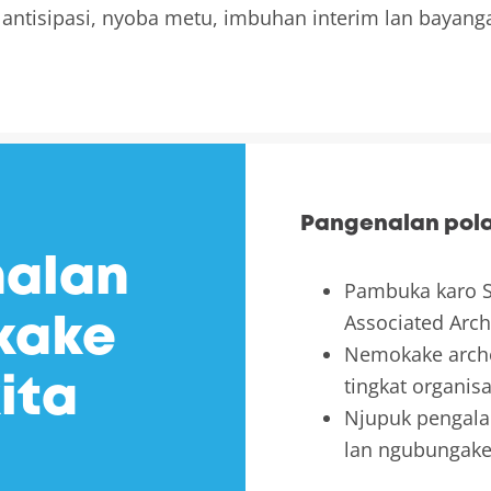
o antisipasi, nyoba metu, imbuhan interim lan bayang
Pangenalan pol
alan
Pambuka karo Sp
Associated Arc
kake
Nemokake arche
tingkat organis
ita
Njupuk pengala
lan ngubungake