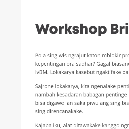
Workshop Bri
Pola sing wis ngrajut katon mblokir p
kepentingan ora sadhar? Gagal biasan
IvBM. Lokakarya kasebut ngaktifake p
Sajrone lokakarya, kita ngenalake pent
nambah kesadaran babagan pentinge ke
bisa digawe lan saka piwulang sing bis
sing direncanakake.
Kajaba iku, alat ditawakake kanggo ng