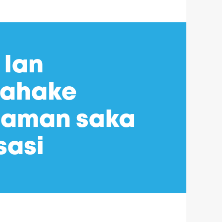
 lan
mahake
laman saka
sasi