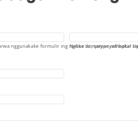
rwa nggunakake formulir ing ngisor iki, sampeyan bakal n
Nalika sampeyan ndhaptar Up