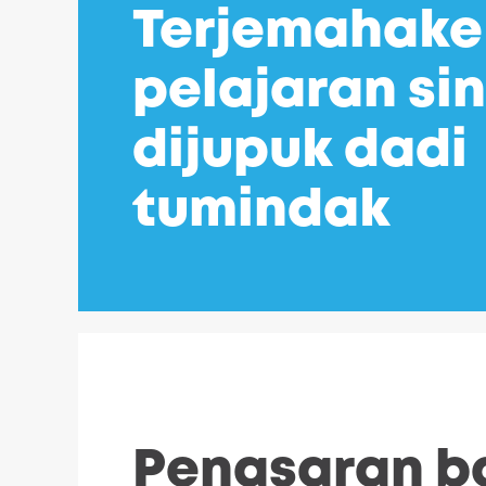
Terjemahake
pelajaran si
dijupuk dadi
tumindak
Penasaran b