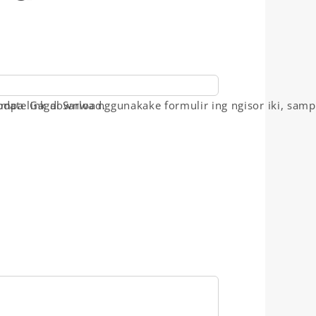
ampa link download.
date Gagal Sarwa nggunakake formulir ing ngisor iki, sam