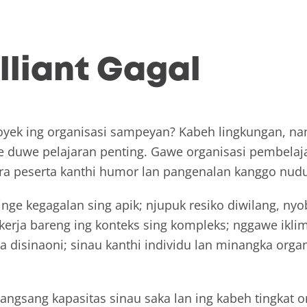
lliant Gagal
royek ing organisasi sampeyan? Kabeh lingkungan, n
e duwe pelajaran penting. Gawe organisasi pembelaj
ara peserta kanthi humor lan pangenalan kanggo nudu
inge kegagalan sing apik; njupuk resiko diwilang, nyo
rja bareng ing konteks sing kompleks; nggawe iklim 
a disinaoni; sinau kanthi individu lan minangka orga
rangsang kapasitas sinau saka lan ing kabeh tingkat 