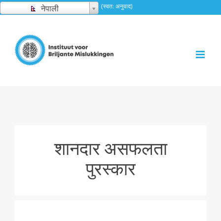
सामग्रीमा
(स्वत: अनुवाद)
नेपाली
स्किप
गर्नुहोस्
शानदार असफलता
पुरस्कार