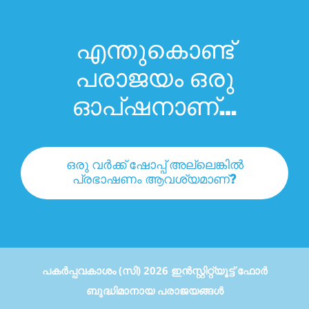
എന്തുകൊണ്ട്
പരാജയം ഒരു
ഓപ്ഷനാണ്…
ഒരു വർക്ക് ഷോപ്പ് അല്ലെങ്കിൽ
പ്രഭാഷണം ആവശ്യമാണ്?
പകർപ്പവകാശം (സി) 2026 ഇൻസ്റ്റിറ്റ്യൂട്ട് ഫോർ
ബുദ്ധിമാനായ പരാജയങ്ങൾ