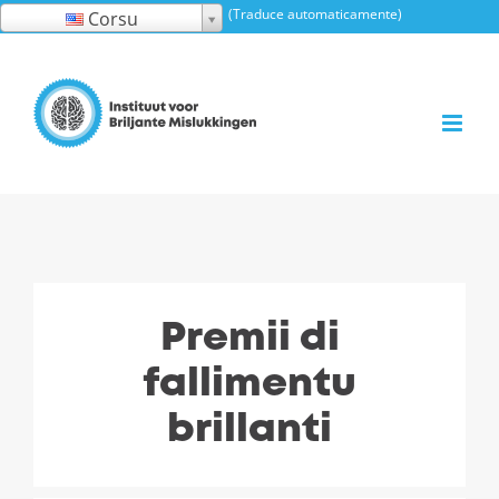
Saltate
(Traduce automaticamente)
Corsu
à
u
cuntenutu
Premii di
fallimentu
brillanti