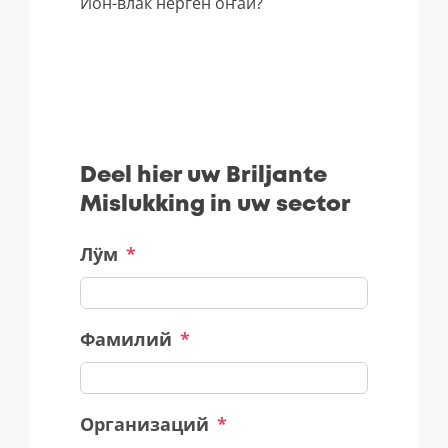
Йӧн-влак нерген оҥай?
Deel hier uw Briljante
Mislukking in uw sector
Лӱм
*
Фамилий
*
Организаций
*