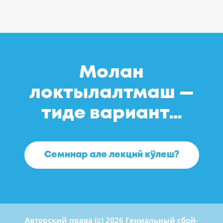
Молан
локтылалтмаш —
тиде вариант…
Семинар але лекций кӱлеш?
Авторский права (c) 2026 Гениальный сбой-