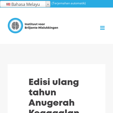
Langkau
(Terjemahan automatik)
Bahasa Melayu
ke
kandungan
Edisi ulang
tahun
Anugerah