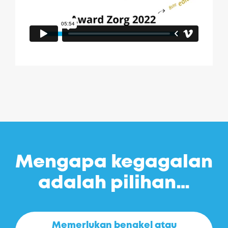
Mengapa kegagalan
adalah pilihan…
Memerlukan bengkel atau