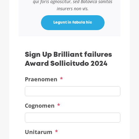
qui foris agnoscitur, sed Batavica sanitas
insurers non vis.
Legunt in fabula hic
Sign Up Brilliant failures
Award Sollicitudo 2024
Praenomen
*
Cognomen
*
Unitarum
*