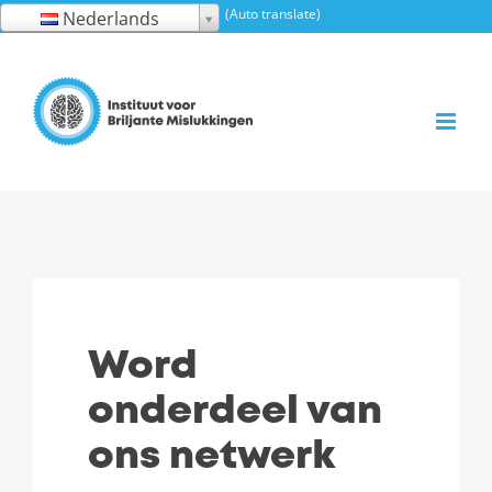
Ga
(Auto translate)
Nederlands
naar
inhoud
Word
onderdeel van
ons netwerk