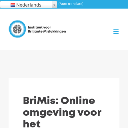
Ga
(Auto translate)
Nederlands
naar
inhoud
BriMis: Online
omgeving voor
het