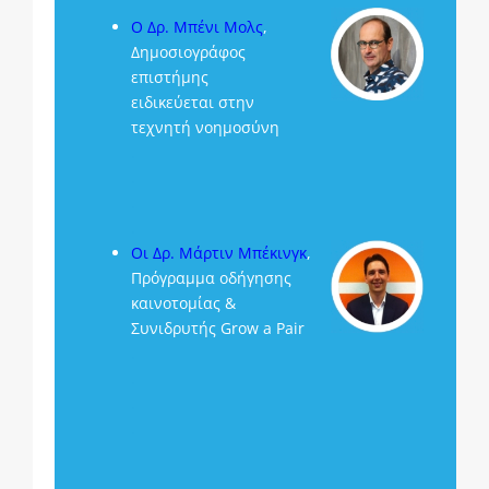
Ο Δρ. Μπένι Μολς
,
Δημοσιογράφος
επιστήμης
ειδικεύεται στην
τεχνητή νοημοσύνη
.
.
.
.
Οι Δρ. Μάρτιν Μπέκινγκ
,
Πρόγραμμα οδήγησης
καινοτομίας &
Συνιδρυτής Grow a Pair
.
.
.
.