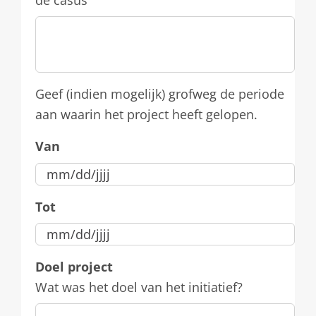
de casus
Geef (indien mogelijk) grofweg de periode
aan waarin het project heeft gelopen.
Van
MM
Tot
slash
DD
MM
slash
Doel project
slash
JJJJ
Wat was het doel van het initiatief?
DD
slash