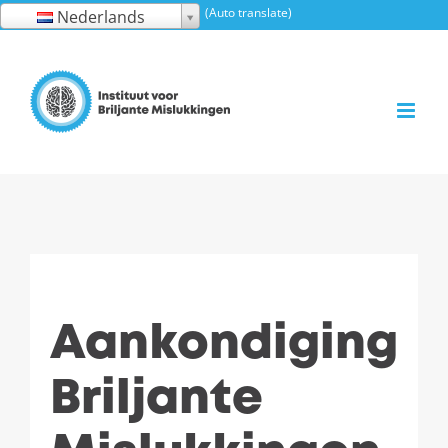
Ga
(Auto translate)
Nederlands
naar
inhoud
Aankondiging
Briljante