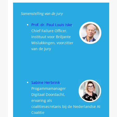
Samenstelling van de jury
Prof. dr. Paul Louis Iske
,
Chief Failure Officer,
Instituut voor Briljante
Mislukkingen, voorzitter
van de jury
.
.
.
.
Sabine Herbrink
,
Progammamanager
Digitaal Doordacht,
ervaring als
coalitiesecretaris bij de Nederlandse AI
Coalitie