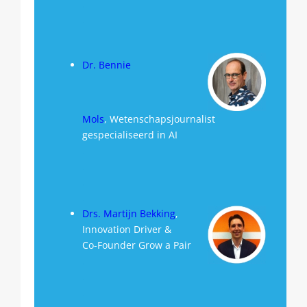
.
.
Dr. Bennie
Mols
, Wetenschapsjournalist
gespecialiseerd in AI
.
.
.
.
Drs. Martijn Bekking
,
Innovation Driver &
Co-Founder Grow a Pair
.
.
.